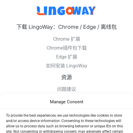
下载 LingoWay：Chrome / Edge / 离线包
Chrome 扩展
Chrome插件包下载
Edge 扩展
如何安装 LingoWay
资源
问题建议
更新日志
Manage Consent
如何安装 LingoWay
隐私条款
To provide the best experiences, we use technologies like cookies to store
and/or access device information. Consenting to these technologies will
使用协议
allow us to process data such as browsing behavior or unique IDs on this
site. Not consenting or withdrawing consent, may adversely affect certain