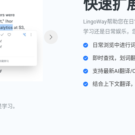
快速扩
LingoWay帮助
学习还是日常娱乐，
日常浏览中进行
即时查找，划词
支持最新AI翻译/
结合上下文翻译
是学习。
是学习。