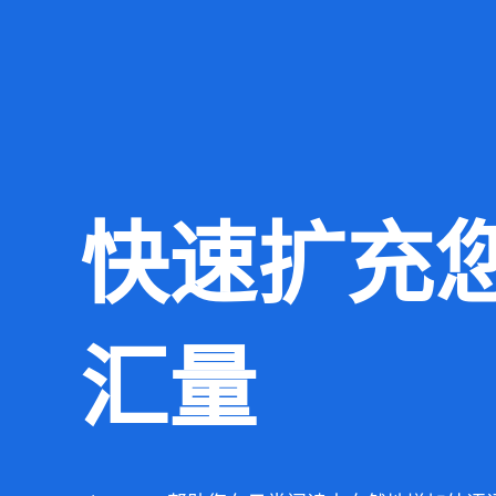
跳
至
内
容
快速扩充
汇量