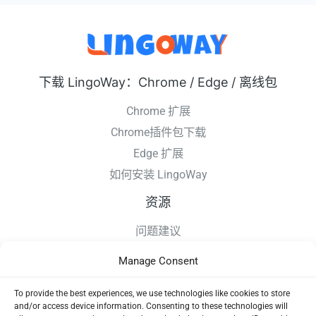
下载 LingoWay：Chrome / Edge / 离线包
Chrome 扩展
Chrome插件包下载
Edge 扩展
如何安装 LingoWay
资源
问题建议
更新日志
Manage Consent
如何安装 LingoWay
隐私条款
To provide the best experiences, we use technologies like cookies to store
and/or access device information. Consenting to these technologies will
使用协议