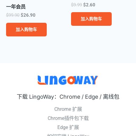
原
当
$
9.99
$
2.60
一年会员
价
前
原
当
$
99.90
$
26.90
为：
价
加入购物车
价
前
$9.99。
格
为：
价
为：
加入购物车
$99.90。
格
$2.60。
为：
$26.90。
下载 LingoWay：Chrome / Edge / 离线包
Chrome 扩展
Chrome插件包下载
Edge 扩展