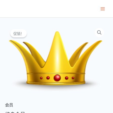
跳
至
Main
内
Men
容
促销！
会员