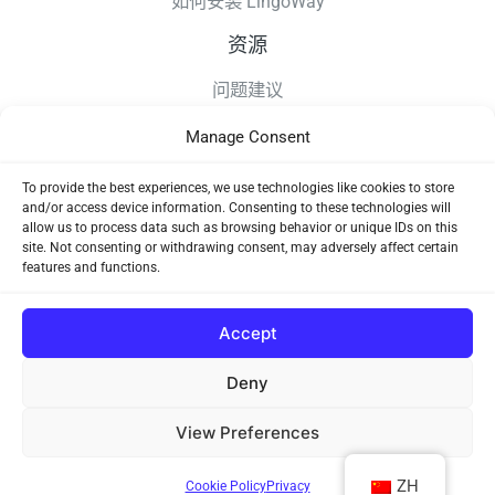
如何安装 LingoWay
资源
问题建议
更新日志
Manage Consent
如何安装 LingoWay
隐私条款
To provide the best experiences, we use technologies like cookies to store
and/or access device information. Consenting to these technologies will
使用协议
allow us to process data such as browsing behavior or unique IDs on this
site. Not consenting or withdrawing consent, may adversely affect certain
features and functions.
Accept
Deny
Copyright © 2026 LingoWay
View Preferences
浙ICP备2024127085号-2
×
一键安装到 Chrome
免费安装
ZH
Cookie Policy
Privacy