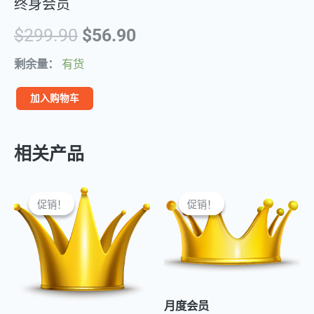
终身会员
原
当
$
299.90
$
56.90
价
前
剩余量：
有货
为：
价
终
加入购物车
身
$299.90。
格
会
相关产品
为：
员
数
$56.90。
量
促销！
促销！
促销！
促销！
月度会员