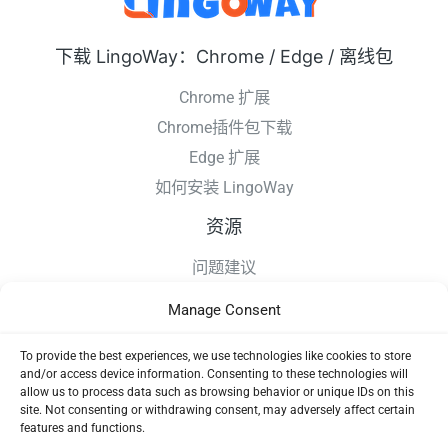
下载 LingoWay：Chrome / Edge / 离线包
Chrome 扩展
Chrome插件包下载
Edge 扩展
如何安装 LingoWay
资源
问题建议
更新日志
Manage Consent
如何安装 LingoWay
隐私条款
To provide the best experiences, we use technologies like cookies to store
and/or access device information. Consenting to these technologies will
使用协议
allow us to process data such as browsing behavior or unique IDs on this
site. Not consenting or withdrawing consent, may adversely affect certain
features and functions.