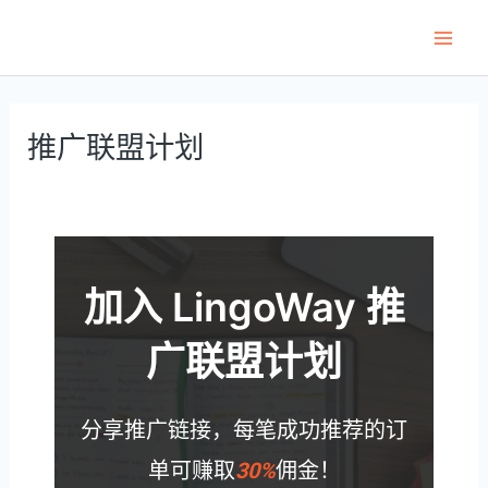
跳
至
Main
内
Men
容
推广联盟计划
加入 LingoWay 推
广联盟计划
分享推广链接，每笔成功推荐的订
单可赚取
30%
佣金！