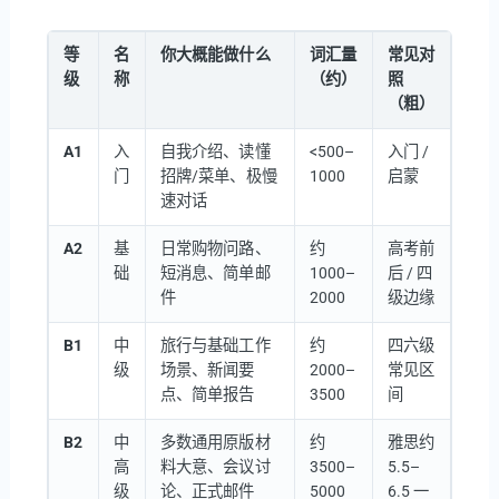
等
名
你大概能做什么
词汇量
常见对
级
称
（约）
照
（粗）
A1
入
自我介绍、读懂
<500–
入门 /
门
招牌/菜单、极慢
1000
启蒙
速对话
A2
基
日常购物问路、
约
高考前
础
短消息、简单邮
1000–
后 / 四
件
2000
级边缘
B1
中
旅行与基础工作
约
四六级
级
场景、新闻要
2000–
常见区
点、简单报告
3500
间
B2
中
多数通用原版材
约
雅思约
高
料大意、会议讨
3500–
5.5–
级
论、正式邮件
5000
6.5 一