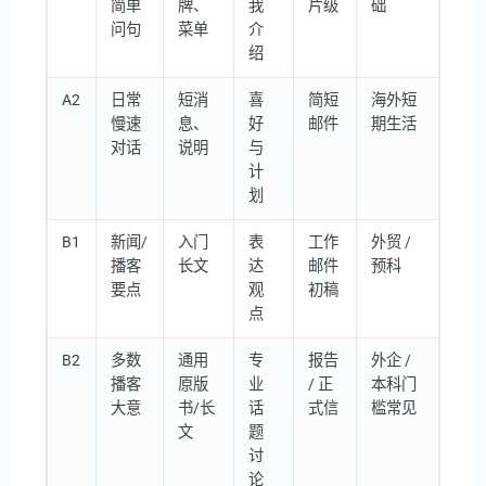
简单
牌、
我
片级
础
问句
菜单
介
绍
A2
日常
短消
喜
简短
海外短
慢速
息、
好
邮件
期生活
对话
说明
与
计
划
B1
新闻/
入门
表
工作
外贸 /
播客
长文
达
邮件
预科
要点
观
初稿
点
B2
多数
通用
专
报告
外企 /
播客
原版
业
/ 正
本科门
大意
书/长
话
式信
槛常见
文
题
讨
论