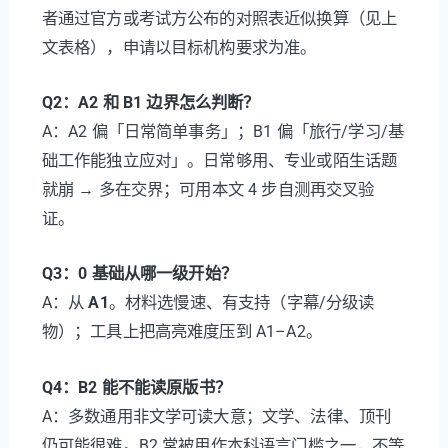
者通过官方或考试方公布的对照表近似换算（见上
文表格），申请以目标机构要求为准。
Q2：A2 和 B1 边界怎么判断？
A：A2 偏「日常简单事务」；B1 偏「旅行/学习/基
础工作能独立应对」。日常够用、专业或陌生话题
就崩 → 多在交界；可用本文 4 步自测再交叉验
证。
Q3：0 基础从哪一级开始？
A：从
A1
。材料选慢速、有支持（字幕/分级读
物）；工具上把高亮难度压到 A1–A2。
Q4：B2 能不能读原版书？
A：多数通用非文学可读大意；文学、法律、顶刊
仍可能很难。B2 常被用作本科语言门槛之一，不等