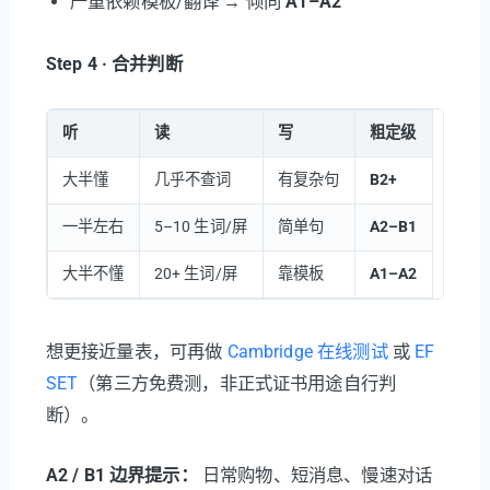
严重依赖模板/翻译 → 倾向
A1–A2
Step 4 · 合并判断
听
读
写
粗定级
大半懂
几乎不查词
有复杂句
B2+
一半左右
5–10 生词/屏
简单句
A2–B1
大半不懂
20+ 生词/屏
靠模板
A1–A2
想更接近量表，可再做
Cambridge 在线测试
或
EF
SET
（第三方免费测，非正式证书用途自行判
断）。
A2 / B1 边界提示：
日常购物、短消息、慢速对话