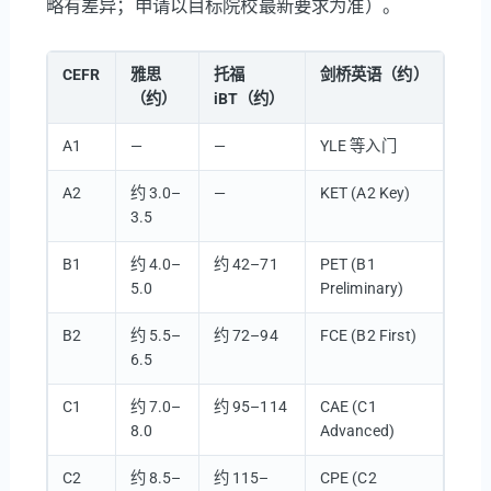
略有差异；申请以目标院校最新要求为准）。
CEFR
雅思
托福
剑桥英语（约）
（约）
iBT（约）
A1
—
—
YLE 等入门
A2
约 3.0–
—
KET (A2 Key)
3.5
B1
约 4.0–
约 42–71
PET (B1
5.0
Preliminary)
B2
约 5.5–
约 72–94
FCE (B2 First)
6.5
C1
约 7.0–
约 95–114
CAE (C1
8.0
Advanced)
C2
约 8.5–
约 115–
CPE (C2