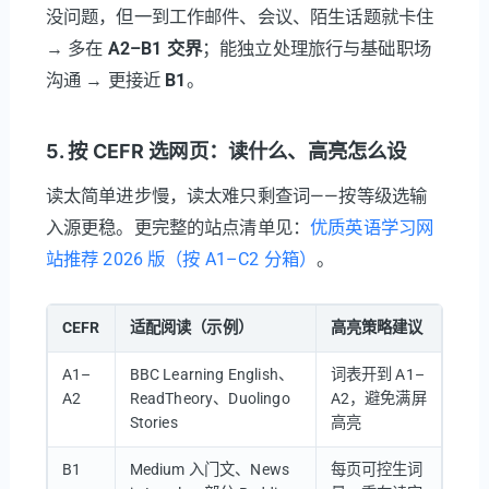
没问题，但一到工作邮件、会议、陌生话题就卡住
→ 多在
A2–B1 交界
；能独立处理旅行与基础职场
沟通 → 更接近
B1
。
5. 按 CEFR 选网页：读什么、高亮怎么设
读太简单进步慢，读太难只剩查词——按等级选输
入源更稳。更完整的站点清单见：
优质英语学习网
站推荐 2026 版（按 A1–C2 分箱）
。
CEFR
适配阅读（示例）
高亮策略建议
A1–
BBC Learning English、
词表开到 A1–
A2
ReadTheory、Duolingo
A2，避免满屏
Stories
高亮
B1
Medium 入门文、News
每页可控生词