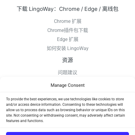
下载 LingoWay：Chrome / Edge / 离线包
Chrome 扩展
Chrome插件包下载
Edge 扩展
如何安装 LingoWay
资源
问题建议
更新日志
Manage Consent
如何安装 LingoWay
隐私条款
To provide the best experiences, we use technologies like cookies to store
and/or access device information. Consenting to these technologies will
使用协议
allow us to process data such as browsing behavior or unique IDs on this
site. Not consenting or withdrawing consent, may adversely affect certain
features and functions.