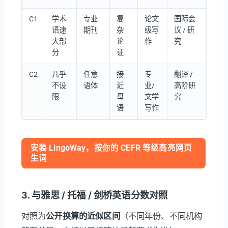
C1
学术
专业
复
论文
国际会
语速
期刊
杂
级写
议 / 研
大部
论
作
究
分
证
C2
几乎
任意
接
专
翻译 /
不设
语体
近
业/
高阶研
限
母
文学
究
语
写作
安装 LingoWay，按你的 CEFR 等级高亮网页
生词
3. 与雅思 / 托福 / 剑桥英语分数对照
对照为
公开换算的近似区间
（不同年份、不同机构