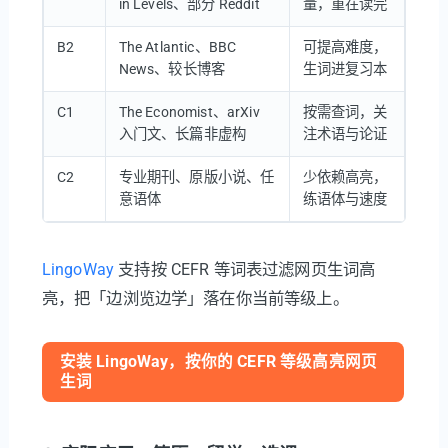
in Levels、部分 Reddit
量，重在读完
B2
The Atlantic、BBC
可提高难度，
News、较长博客
生词进复习本
C1
The Economist、arXiv
按需查词，关
入门文、长篇非虚构
注术语与论证
C2
专业期刊、原版小说、任
少依赖高亮，
意语体
练语体与速度
LingoWay
支持按 CEFR 等词表过滤网页生词高
亮，把「边浏览边学」落在你当前等级上。
安装 LingoWay，按你的 CEFR 等级高亮网页
生词