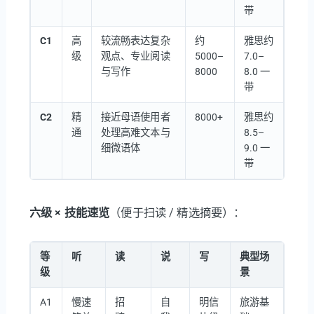
带
C1
高
较流畅表达复杂
约
雅思约
级
观点、专业阅读
5000–
7.0–
与写作
8000
8.0 一
带
C2
精
接近母语使用者
8000+
雅思约
通
处理高难文本与
8.5–
细微语体
9.0 一
带
六级 × 技能速览
（便于扫读 / 精选摘要）：
等
听
读
说
写
典型场
级
景
A1
慢速
招
自
明信
旅游基