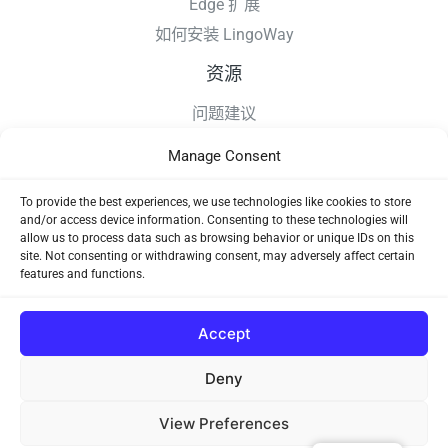
Edge 扩展
如何安装 LingoWay
资源
问题建议
更新日志
Manage Consent
如何安装 LingoWay
隐私条款
To provide the best experiences, we use technologies like cookies to store
and/or access device information. Consenting to these technologies will
使用协议
allow us to process data such as browsing behavior or unique IDs on this
site. Not consenting or withdrawing consent, may adversely affect certain
features and functions.
Accept
Deny
Copyright © 2026 LingoWay
View Preferences