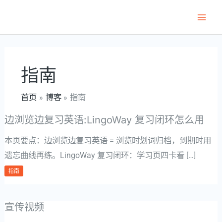
跳
至
Main
内
Men
容
指南
首页
博客
指南
边浏览边复习英语:LingoWay 复习闭环怎么用
本页要点：边浏览边复习英语 = 浏览时划词归档，到期时用
遗忘曲线再练。LingoWay 复习闭环：学习页四卡看 […]
指南
宣传视频